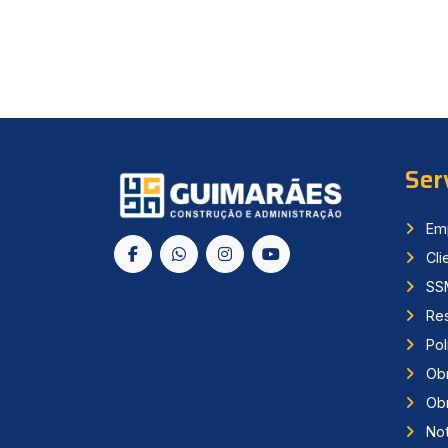
Ser
Em
Cli
SS
Res
Polí
Obr
Obr
Not