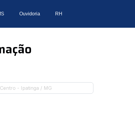
MS
Ouvidoria
RH
rmação